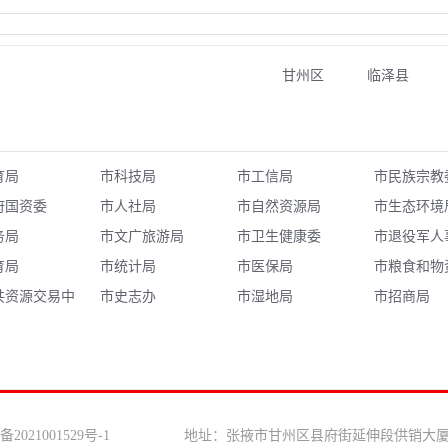
甘州区
临泽县
育局
市科技局
市工信局
市民族宗教
府国资委
市人社局
市自然资源局
市生态环境
务局
市文广旅游局
市卫生健康委
市退役军人
育局
市统计局
市医保局
市粮食和物
共资源交易中
市史志办
市湿地局
局
市招商局
备2021001529号-1 地址：张掖市甘州区县府街延伸段供销大厦3楼