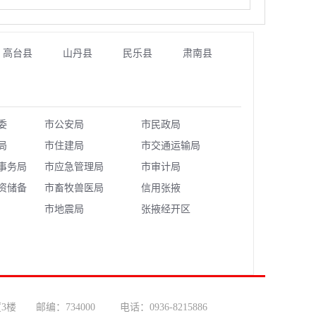
高台县
山丹县
民乐县
肃南县
委
市公安局
市民政局
局
市住建局
市交通运输局
事务局
市应急管理局
市审计局
资储备
市畜牧兽医局
信用张掖
市地震局
张掖经开区
 邮编：734000 电话：0936-8215886