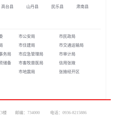
高台县
山丹县
民乐县
肃南县
委
市公安局
市民政局
局
市住建局
市交通运输局
事务局
市应急管理局
市审计局
资储备
市畜牧兽医局
信用张掖
市地震局
张掖经开区
 邮编：734000 电话：0936-8215886