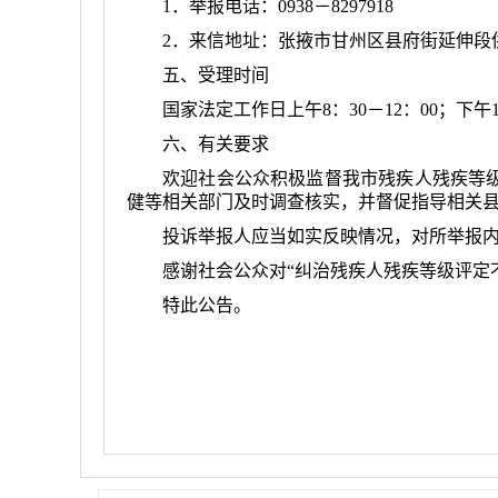
1．
举报电话：
0938－
8297918
2．
来信地址：
张掖市甘州区县府街延伸段
五、受理时间
国家法定工作日
上午
8：30－12：00
；
下午
六、有关要求
欢迎社会公众积极监督我市残疾人残疾等
健等相关部门及时调查核实，并督促指导相关
投诉举报人应当如实反映情况，对所举报
感谢社会公众对“纠治残疾人残疾等级评定
特此公告。
张
20