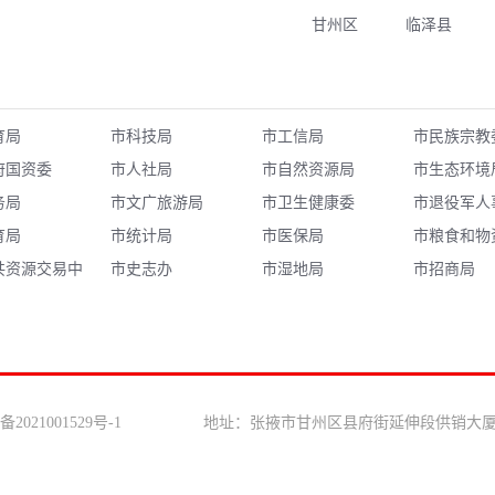
甘州区
临泽县
育局
市科技局
市工信局
市民族宗教
府国资委
市人社局
市自然资源局
市生态环境
务局
市文广旅游局
市卫生健康委
市退役军人
育局
市统计局
市医保局
市粮食和物
共资源交易中
市史志办
市湿地局
局
市招商局
备2021001529号-1 地址：张掖市甘州区县府街延伸段供销大厦3楼