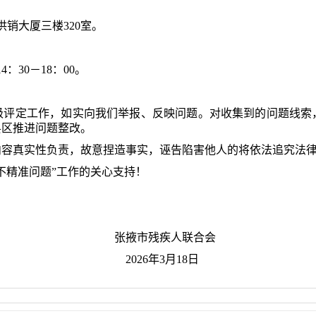
供销大厦三楼
320
室。
14：30－18：00
。
级评定工作，如实向我们举报、反映问题。对收集到的问题线索
县区推进问题整改。
内容真实性负责，故意捏造事实，诬告陷害他人的将依法追究法
不精准问题”工作的关心支持！
掖市
残疾人联合会
26
年
3
月
18
日